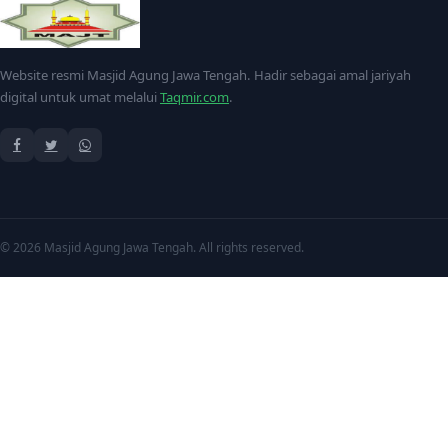
Website resmi Masjid Agung Jawa Tengah. Hadir sebagai amal jariyah
digital untuk umat melalui
Taqmir.com
.
©
2026 Masjid Agung Jawa Tengah. All rights reserved.