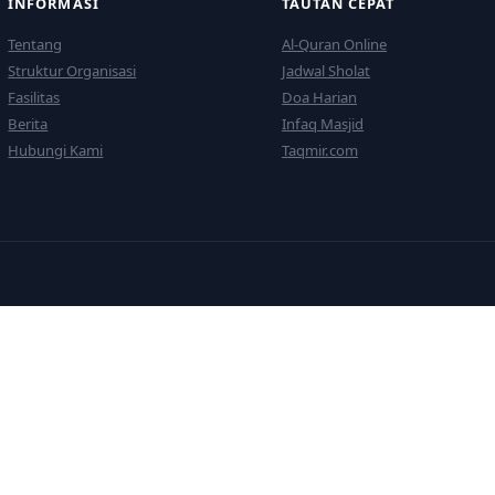
INFORMASI
TAUTAN CEPAT
Tentang
Al-Quran Online
Struktur Organisasi
Jadwal Sholat
Fasilitas
Doa Harian
Berita
Infaq Masjid
Hubungi Kami
Taqmir.com