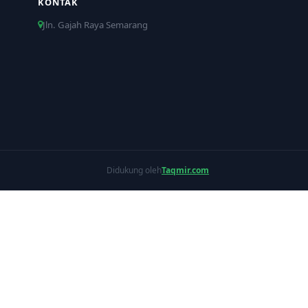
KONTAK
Jln. Gajah Raya Semarang
Didukung oleh
Taqmir.com